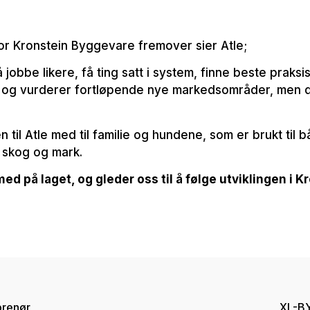
r Kronstein Byggevare fremover sier Atle;
jobbe likere, få ting satt i system, finne beste praksis
t og vurderer fortløpende nye markedsområder, men de
til Atle med til familie og hundene, som er brukt til b
 i skog og mark.
d på laget, og gleder oss til å følge utviklingen i 
prenør
XL-BY