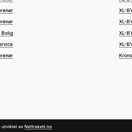
prenør
XL-B
prenør
XL-B
 Bolig
XL-B
ervice
XL-B
prenør
Krons
 utviklet av
Nettrakett.no