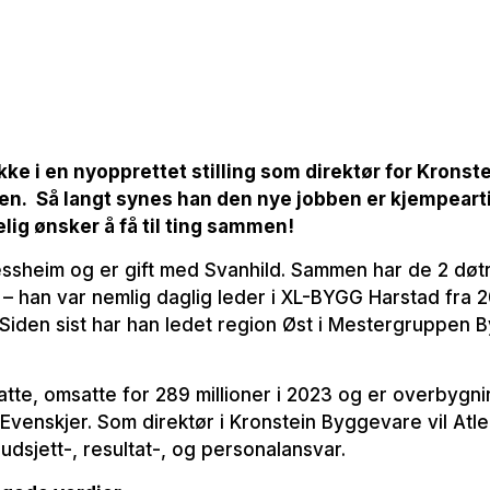
kke i en nyopprettet stilling som direktør for Krons
en. Så langt synes han den nye jobben er kjempeartig,
ig ønsker å få til ting sammen!
ssheim og er gift med Svanhild. Sammen har de 2 døtr
 – han var nemlig daglig leder i XL-BYGG Harstad fra 
. Siden sist har han ledet region Øst i Mestergruppen
atte, omsatte for 289 millioner i 2023 og er overbygn
Evenskjer. Som direktør i Kronstein Byggevare vil Atl
udsjett-, resultat-, og personalansvar.