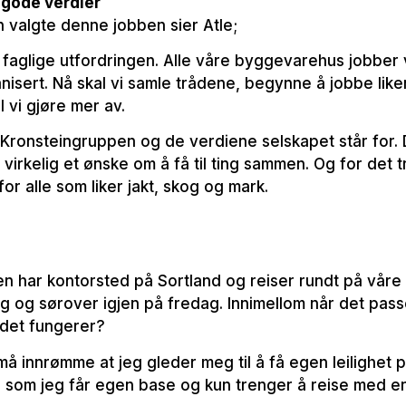
 gode verdier
 valgte denne jobben sier Atle;
 faglige utfordringen. Alle våre byggevarehus jobber ve
ganisert. Nå skal vi samle trådene, begynne å jobbe lik
 vi gjøre mer av.
 i Kronsteingruppen og de verdiene selskapet står for
irkelig et ønske om å få til ting sammen. Og for det tr
or alle som liker jakt, skog og mark.
men har kontorsted på Sortland og reiser rundt på vår
g og sørover igjen på fredag. Innimellom når det pass
det fungerer?
må innrømme at jeg gleder meg til å få egen leilighet p
 Nå som jeg får egen base og kun trenger å reise med e