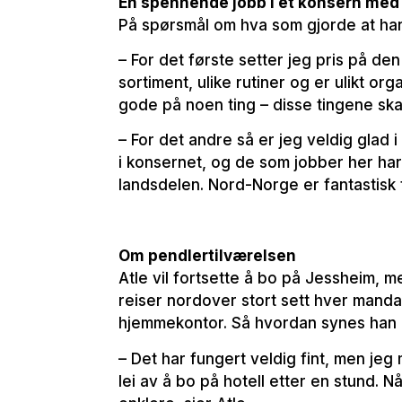
En spennende jobb i et konsern med
På spørsmål om hva som gjorde at han
– For det første setter jeg pris på den
sortiment, ulike rutiner og er ulikt or
gode på noen ting – disse tingene skal
– For det andre så er jeg veldig glad
i konsernet, og de som jobber her har v
landsdelen. Nord-Norge er fantastisk f
Om pendlertilværelsen
Atle vil fortsette å bo på Jessheim, 
reiser nordover stort sett hver manda
hjemmekontor. Så hvordan synes han 
– Det har fungert veldig fint, men jeg 
lei av å bo på hotell etter en stund.