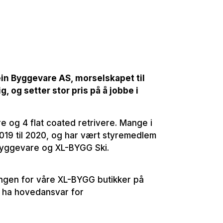
tein Byggevare AS, morselskapet til
 og setter stor pris på å jobbe i
e og 4 flat coated retrivere. Mange i
2019 til 2020, og har vært styremedlem
 Byggevare og XL-BYGG Ski.
ingen for våre XL-BYGG butikker på
e ha hovedansvar for