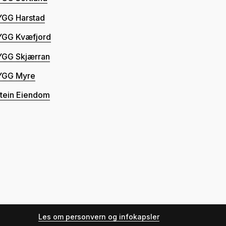
YGG Harstad
YGG Kvæfjord
YGG Skjærran
YGG Myre
tein Eiendom
Les om personvern og infokapsler