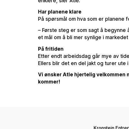
enklere, sier Atle.
Har planene klare
På spørsmål om hva som er planene fo
– Første steg er som sagt å begynne å 
et mål om å bli mer synlige i markede
På fritiden
Etter endt arbeidsdag går mye av tiden 
Ellers blir det en del jakt og turer ute
Vi ønsker Atle hjertelig velkommen me
kommer!
Kronstein Entre