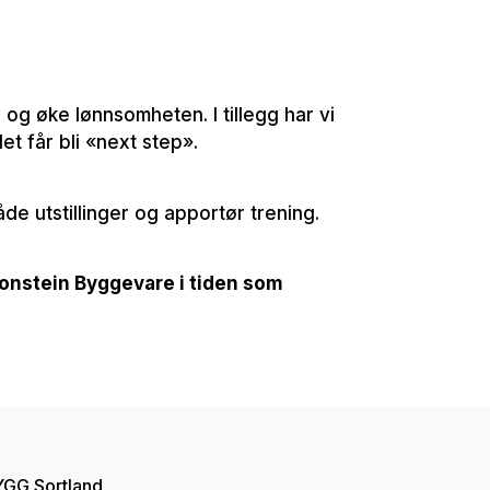
 og øke lønnsomheten. I tillegg har vi
t får bli «next step».
åde utstillinger og apportør trening.
Kronstein Byggevare i tiden som
GG Sortland